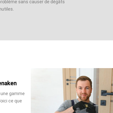
problème sans causer de dégâts
nutiles.
enaken
ns une gamme
oici ce que