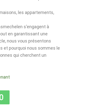
 maisons, les appartements,
aasmechelen s'engagent à
 tout en garantissant une
icle, nous vous présentons
es et pourquoi nous sommes le
rsonnes qui cherchent un
enant
0