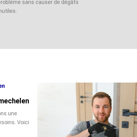
problème sans causer de dégâts
nutiles.
en
smechelen
ons une
soins. Voici