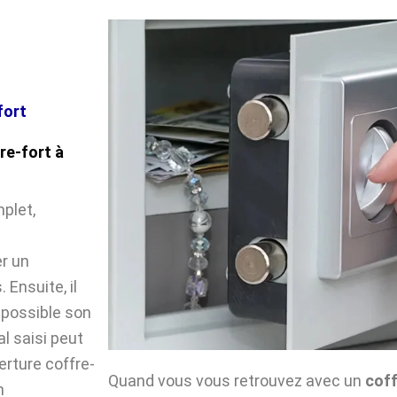
fort
re-fort à
plet,
e
r un
Ensuite, il
impossible son
l saisi peut
verture coffre-
Quand vous vous retrouvez avec un
coff
n