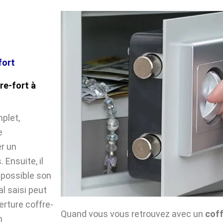
fort
re-fort à
plet,
e
r un
Ensuite, il
impossible son
l saisi peut
verture coffre-
Quand vous vous retrouvez avec un
coff
n