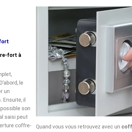
fort
re-fort à
plet,
’abord, le
r un
Ensuite, il
impossible son
l saisi peut
verture coffre-
Quand vous vous retrouvez avec un
coff