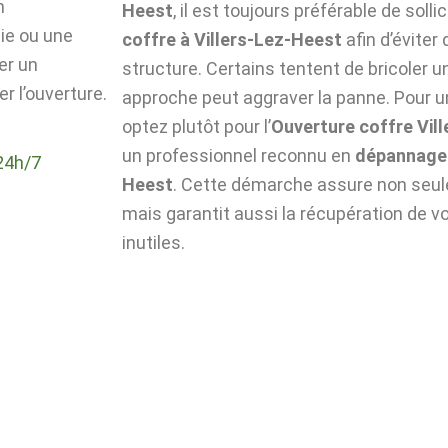
n
Heest
, il est toujours préférable de solli
die ou une
coffre à Villers-Lez-Heest
afin d’évite
er un
structure. Certains tentent de bricoler u
r l’ouverture.
approche peut aggraver la panne. Pour un
optez plutôt pour l’
Ouverture coffre Vil
un professionnel reconnu en
dépannage 
24h/7
Heest
. Cette démarche assure non seule
mais garantit aussi la récupération de v
inutiles.