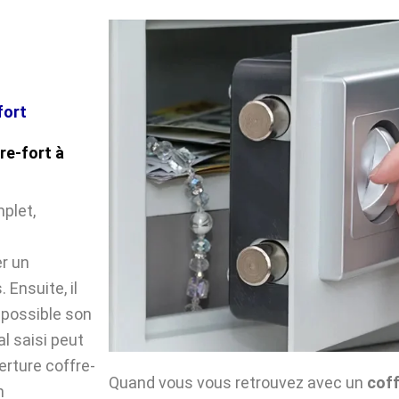
fort
re-fort à
plet,
r un
Ensuite, il
impossible son
l saisi peut
verture coffre-
Quand vous vous retrouvez avec un
coff
n