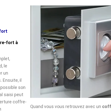
fort
re-fort à
plet,
, le
r un
Ensuite, il
impossible son
l saisi peut
verture coffre-
Quand vous vous retrouvez avec un
coff
n