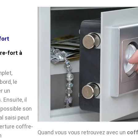
fort
re-fort à
plet,
ord, le
r un
Ensuite, il
impossible son
l saisi peut
verture coffre-
Quand vous vous retrouvez avec un
coff
n