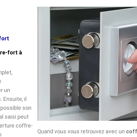
fort
re-fort à
plet,
e
r un
Ensuite, il
impossible son
l saisi peut
verture coffre-
Quand vous vous retrouvez avec un
coff
n