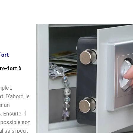
fort
re-fort à
plet,
. D’abord, le
r un
Ensuite, il
impossible son
l saisi peut