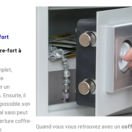
fort
re-fort à
plet,
le
r un
Ensuite, il
impossible son
l saisi peut
verture coffre-
Quand vous vous retrouvez avec un
cof
n