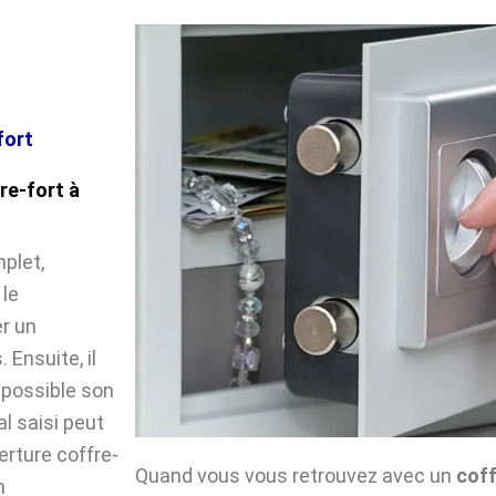
fort
re-fort à
plet,
 le
r un
Ensuite, il
impossible son
l saisi peut
verture coffre-
Quand vous vous retrouvez avec un
coff
n