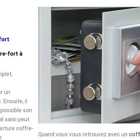
fort
re-fort à
plet,
e
r un
Ensuite, il
impossible son
l saisi peut
verture coffre-
Quand vous vous retrouvez avec un
coff
n