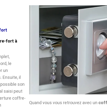
fort
re-fort à
plet,
ord, le
r un
Ensuite, il
impossible son
l saisi peut
verture coffre-
Quand vous vous retrouvez avec un
coff
n