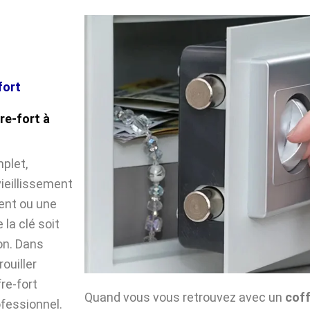
fort
re-fort à
plet,
vieillissement
ent ou une
la clé soit
on. Dans
ouiller
fre-fort
Quand vous vous retrouvez avec un
coff
ofessionnel.