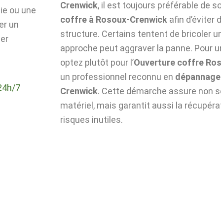
Crenwick
, il est toujours préférable de so
die ou une
coffre à Rosoux-Crenwick
afin d’évite
er un
structure. Certains tentent de bricoler u
er
approche peut aggraver la panne. Pour un
optez plutôt pour l’
Ouverture coffre Ro
un professionnel reconnu en
dépannage 
24h/7
Crenwick
. Cette démarche assure non se
matériel, mais garantit aussi la récupér
risques inutiles.