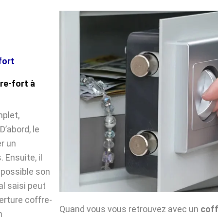
fort
re-fort à
plet,
’abord, le
r un
Ensuite, il
impossible son
l saisi peut
verture coffre-
Quand vous vous retrouvez avec un
coff
n