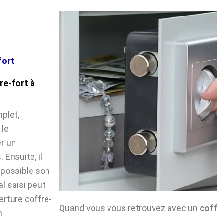
fort
re-fort à
plet,
 le
r un
Ensuite, il
impossible son
l saisi peut
verture coffre-
Quand vous vous retrouvez avec un
coff
n