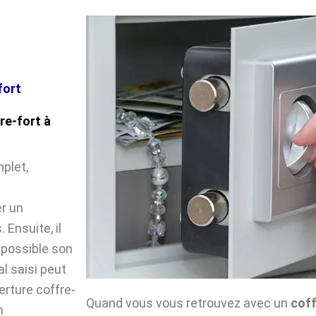
fort
re-fort à
plet,
r un
Ensuite, il
impossible son
l saisi peut
verture coffre-
Quand vous vous retrouvez avec un
coff
n