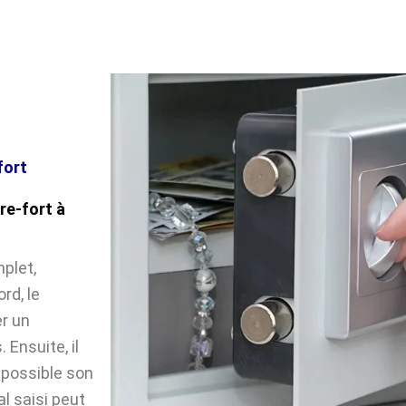
fort
re-fort à
plet,
rd, le
r un
Ensuite, il
impossible son
l saisi peut