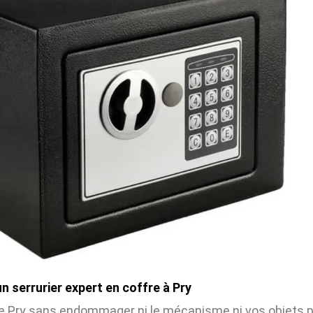
 serrurier expert en coffre à Pry
e Pry sans endommager ni le mécanisme ni vos objets pré