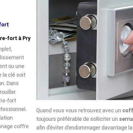
fort
e-fort à Pry
plet,
illissement
ent ou une
la clé soit
on. Dans
ouiller
fre-fort
ofessionnel.
Quand vous vous retrouvez avec un
coff
dation
toujours préférable de solliciter un
serru
nnage coffre
afin d’éviter d’endommager davantage la 