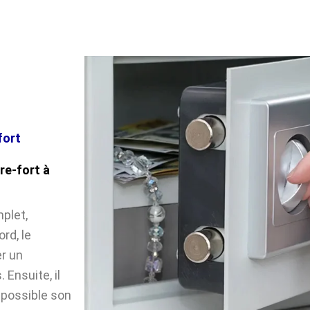
fort
re-fort à
plet,
rd, le
r un
Ensuite, il
impossible son