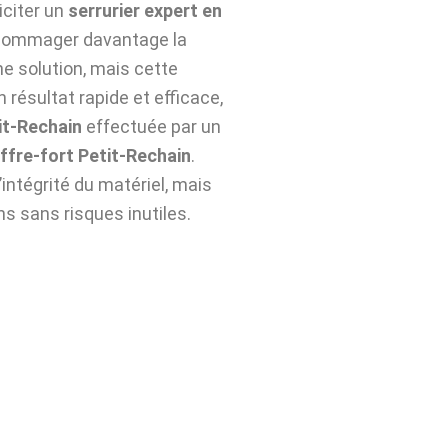
liciter un
serrurier expert en
endommager davantage la
ne solution, mais cette
 résultat rapide et efficace,
it-Rechain
effectuée par un
fre-fort Petit-Rechain
.
ntégrité du matériel, mais
ns sans risques inutiles.