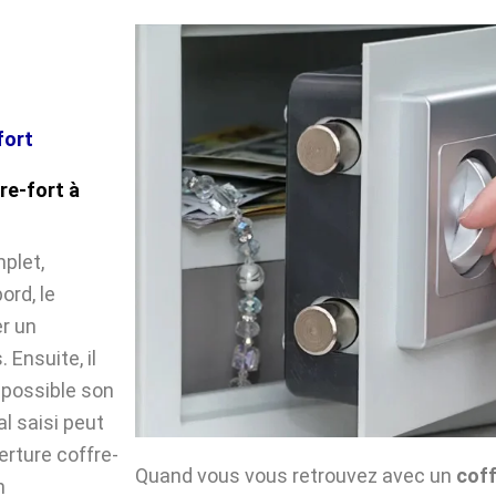
fort
re-fort à
plet,
ord, le
r un
Ensuite, il
impossible son
l saisi peut
verture coffre-
Quand vous vous retrouvez avec un
coff
n