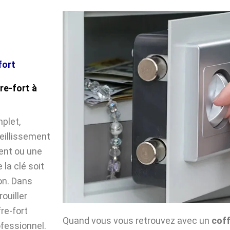
fort
re-fort à
plet,
ieillissement
ent ou une
la clé soit
on. Dans
ouiller
fre-fort
Quand vous vous retrouvez avec un
coff
ofessionnel.