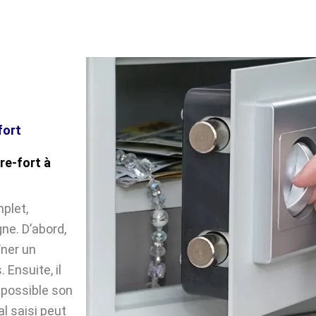
fort
re-fort à
plet,
ne. D’abord,
îner un
Ensuite, il
impossible son
l saisi peut