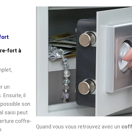
fort
re-fort à
plet,
r un
Ensuite, il
impossible son
l saisi peut
verture coffre-
Quand vous vous retrouvez avec un
coff
n