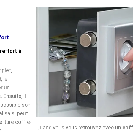
fort
re-fort à
plet,
, le
r un
Ensuite, il
impossible son
l saisi peut
verture coffre-
Quand vous vous retrouvez avec un
coff
n