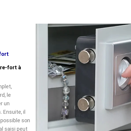
fort
re-fort à
plet,
d, le
r un
Ensuite, il
impossible son
l saisi peut