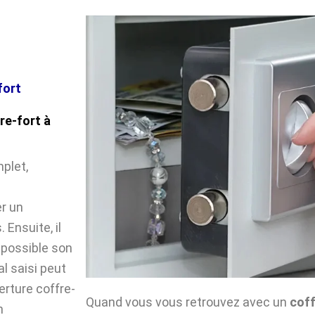
fort
re-fort à
plet,
r un
Ensuite, il
impossible son
l saisi peut
verture coffre-
Quand vous vous retrouvez avec un
coff
n