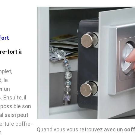
fort
re-fort à
plet,
, le
r un
Ensuite, il
impossible son
l saisi peut
verture coffre-
Quand vous vous retrouvez avec un
coff
n