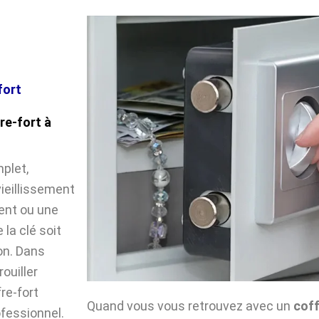
fort
re-fort à
plet,
vieillissement
ent ou une
la clé soit
on. Dans
ouiller
fre-fort
Quand vous vous retrouvez avec un
coff
ofessionnel.