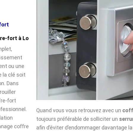
fort
re-fort à Lo
plet,
llissement
ent ou une
la clé soit
on. Dans
ouiller
fre-fort
ofessionnel.
Quand vous vous retrouvez avec un
coff
dation
toujours préférable de solliciter un
serru
nnage coffre
afin d’éviter d’endommager davantage la 