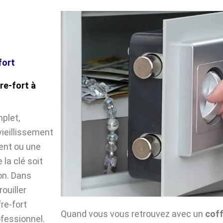
fort
re-fort à
plet,
vieillissement
ent ou une
la clé soit
on. Dans
ouiller
fre-fort
Quand vous vous retrouvez avec un
coff
ofessionnel.