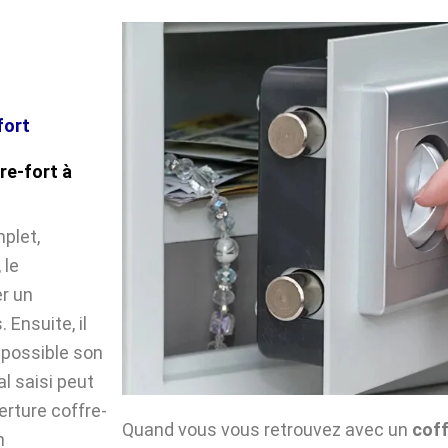
fort
re-fort à
plet,
 le
r un
Ensuite, il
impossible son
l saisi peut
verture coffre-
Quand vous vous retrouvez avec un
coff
n