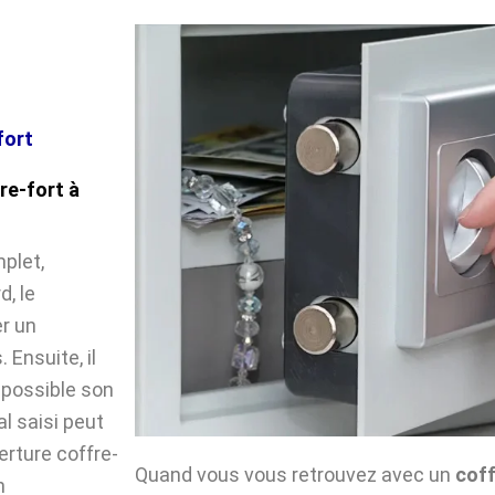
fort
re-fort à
plet,
, le
r un
Ensuite, il
impossible son
l saisi peut
verture coffre-
Quand vous vous retrouvez avec un
coff
n