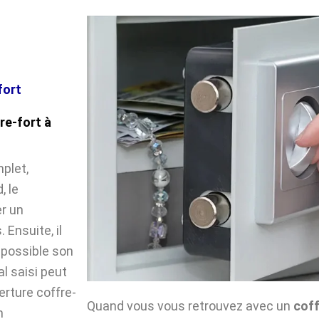
fort
re-fort à
plet,
, le
r un
Ensuite, il
impossible son
l saisi peut
verture coffre-
Quand vous vous retrouvez avec un
coff
n