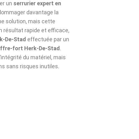
ter un
serrurier expert en
endommager davantage la
ne solution, mais cette
 résultat rapide et efficace,
rk-De-Stad
effectuée par un
ffre-fort Herk-De-Stad
.
ntégrité du matériel, mais
ns sans risques inutiles.