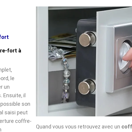
fort
re-fort à
plet,
ord, le
r un
Ensuite, il
impossible son
l saisi peut
verture coffre-
Quand vous vous retrouvez avec un
coff
n