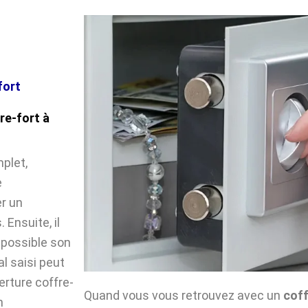
fort
re-fort à
plet,
e
r un
Ensuite, il
impossible son
l saisi peut
verture coffre-
Quand vous vous retrouvez avec un
coff
n