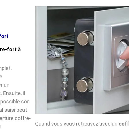
fort
re-fort à
plet,
le
r un
Ensuite, il
impossible son
l saisi peut
verture coffre-
Quand vous vous retrouvez avec un
coff
n