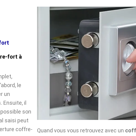
fort
re-fort à
plet,
abord, le
r un
Ensuite, il
impossible son
l saisi peut
verture coffre-
Quand vous vous retrouvez avec un
coff