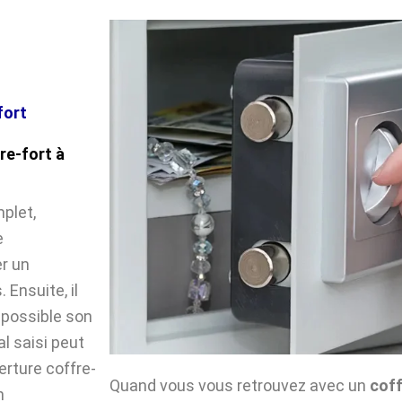
fort
re-fort à
plet,
e
r un
Ensuite, il
impossible son
l saisi peut
verture coffre-
Quand vous vous retrouvez avec un
cof
n