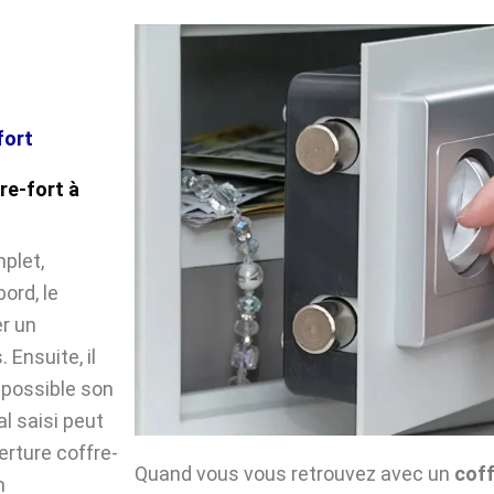
fort
re-fort à
plet,
ord, le
r un
Ensuite, il
impossible son
l saisi peut
verture coffre-
Quand vous vous retrouvez avec un
coff
n