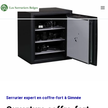
Aller
au
contenu
Serrurier expert en coffre-fort à Gimnée