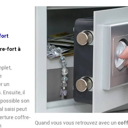
fort
re-fort à
plet,
e
r un
Ensuite, il
impossible son
l saisi peut
verture coffre-
Quand vous vous retrouvez avec un
coff
n