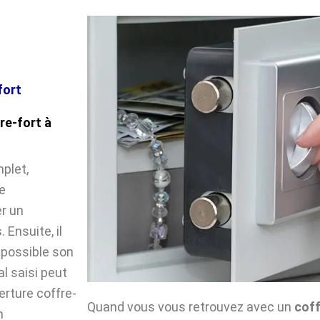
fort
re-fort à
plet,
e
r un
Ensuite, il
impossible son
l saisi peut
verture coffre-
Quand vous vous retrouvez avec un
coff
n