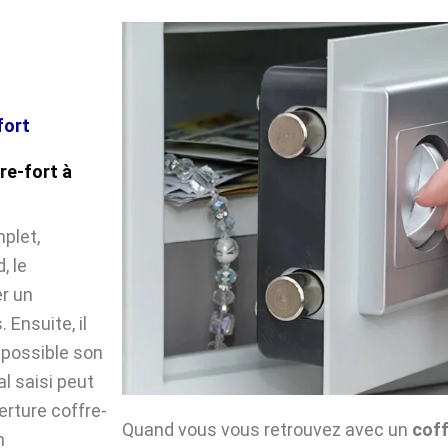
fort
re-fort à
plet,
, le
r un
Ensuite, il
impossible son
l saisi peut
verture coffre-
Quand vous vous retrouvez avec un
coff
n