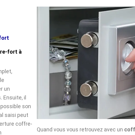
fort
re-fort à
plet,
le
r un
Ensuite, il
impossible son
l saisi peut
verture coffre-
Quand vous vous retrouvez avec un
coff
n