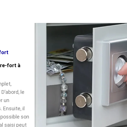
fort
re-fort à
plet,
D’abord, le
r un
Ensuite, il
impossible son
l saisi peut