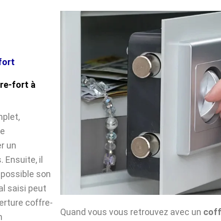
fort
re-fort à
plet,
le
r un
Ensuite, il
impossible son
l saisi peut
verture coffre-
Quand vous vous retrouvez avec un
coff
n