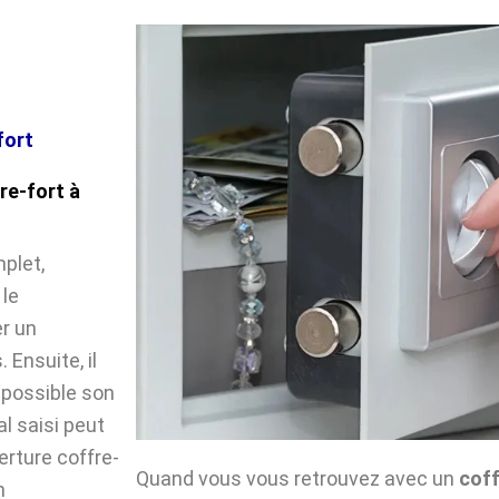
fort
re-fort à
plet,
 le
r un
Ensuite, il
impossible son
l saisi peut
verture coffre-
Quand vous vous retrouvez avec un
coff
n