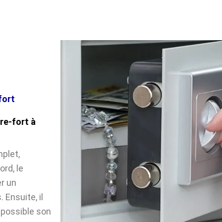
fort
re-fort à
plet,
rd, le
r un
Ensuite, il
impossible son